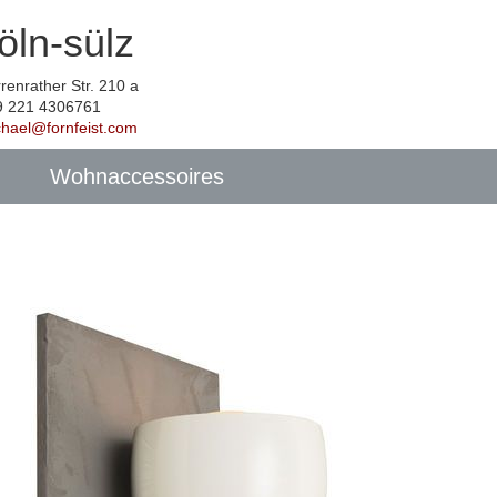
öln-sülz
renrather Str. 210 a
9 221 4306761
chael@fornfeist.com
Wohnaccessoires