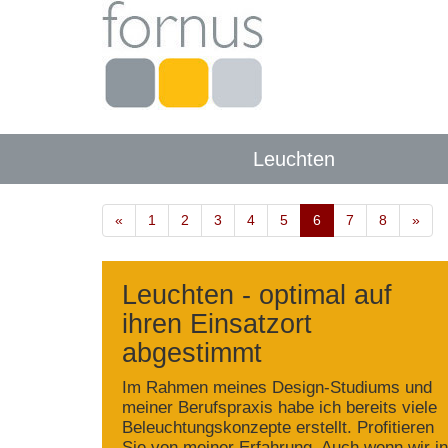
Leuchten
«
1
2
3
4
5
6
7
8
»
Leuchten - optimal auf
ihren Einsatzort
abgestimmt
Im Rahmen meines Design-Studiums und
meiner Berufspraxis habe ich bereits viele
Beleuchtungskonzepte erstellt. Profitieren
Sie von meiner Erfahrung. Auch wenn wir in