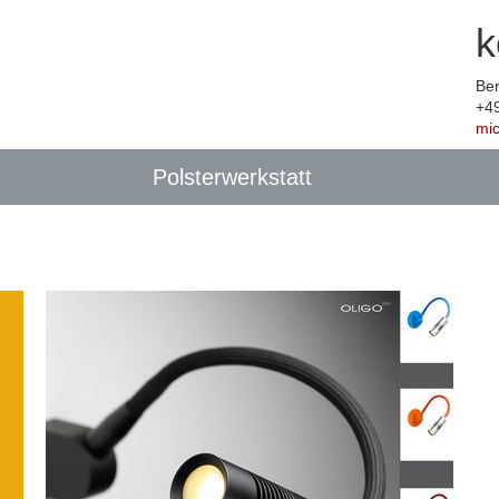
k
Ber
+4
mi
Polsterwerkstatt