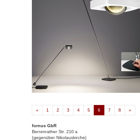
«
1
2
3
4
5
6
7
8
»
fornus GbR
Berrenrather Str. 210 a
(gegenüber Nikolauskirche)