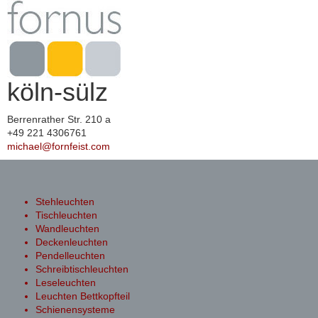
köln-sülz
Berrenrather Str. 210 a
+49 221 4306761
michael@fornfeist.com
Toggle
navigation
Stehleuchten
Tischleuchten
Wandleuchten
Deckenleuchten
Pendelleuchten
Schreibtischleuchten
Leseleuchten
Leuchten Bettkopfteil
Schienensysteme