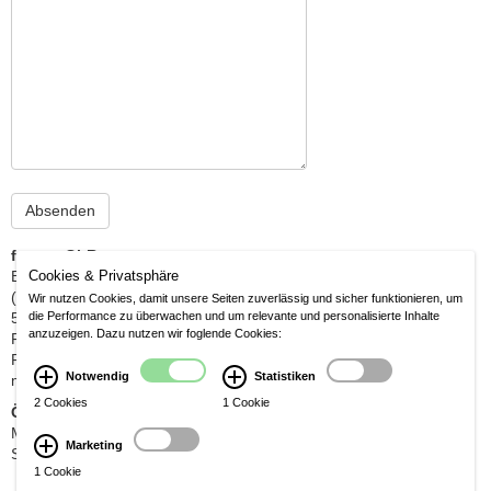
fornus GbR
Berrenrather Str. 210 a
Cookies & Privatsphäre
(gegenüber Nikolauskirche)
Wir nutzen Cookies, damit unsere Seiten zuverlässig und sicher funktionieren, um
50937 Köln
die Performance zu überwachen und um relevante und personalisierte Inhalte
anzuzeigen. Dazu nutzen wir foglende Cookies:
Fon: 02 21 / 430 67 6 - 1
Fax: 02 21 / 430 67 6 - 2
Notwendig
Statistiken
michael@fornfeist.com
2 Cookies
1 Cookie
Öffnungszeiten
Mo-Fr 10:00-13:00 / 14:30-18:30 Uhr
Marketing
Sa 10:00-14:00 Uhr
1 Cookie
© fornus GbR - Licht, Wohnen
Impressum /