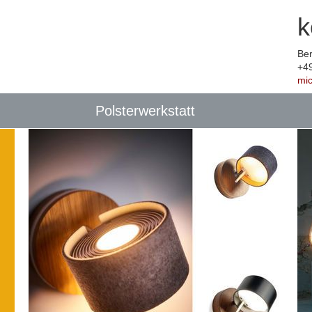
k
Ber
+4
mi
Polsterwerkstatt