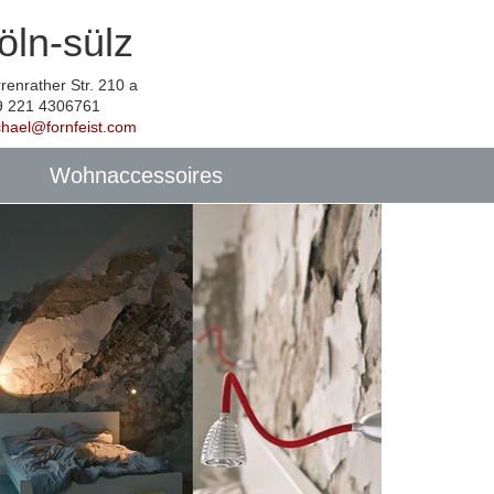
öln-sülz
renrather Str. 210 a
9 221 4306761
chael@fornfeist.com
Wohnaccessoires