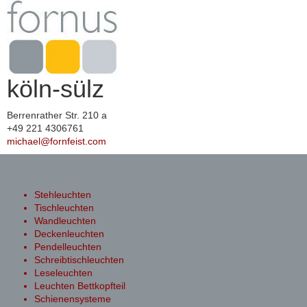
köln-sülz
Berrenrather Str. 210 a
+49 221 4306761
michael@fornfeist.com
Toggle
navigation
Stehleuchten
Tischleuchten
Wandleuchten
Deckenleuchten
Pendelleuchten
Schreibtischleuchten
Leseleuchten
Leuchten Bettkopfteil
Schienensysteme