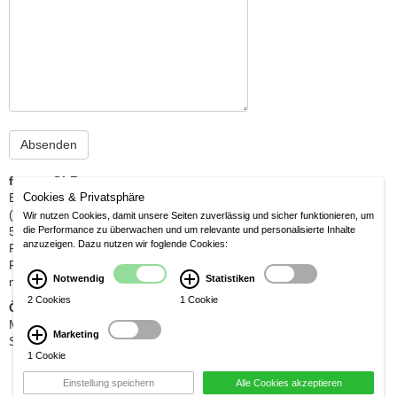
fornus GbR
Berrenrather Str. 210 a
Cookies & Privatsphäre
(gegenüber Nikolauskirche)
Wir nutzen Cookies, damit unsere Seiten zuverlässig und sicher funktionieren, um
50937 Köln
die Performance zu überwachen und um relevante und personalisierte Inhalte
anzuzeigen. Dazu nutzen wir foglende Cookies:
Fon: 02 21 / 430 67 6 - 1
Fax: 02 21 / 430 67 6 - 2
Notwendig
Statistiken
michael@fornfeist.com
2 Cookies
1 Cookie
Öffnungszeiten
Mo-Fr 10:00-13:00 / 14:30-18:30 Uhr
Marketing
Sa 10:00-14:00 Uhr
1 Cookie
© fornus GbR - Licht, Wohnen
Impressum /
und Polsterwerkstatt
Haftungsausschluss
/
Einstellung speichern
Alle Cookies akzeptieren