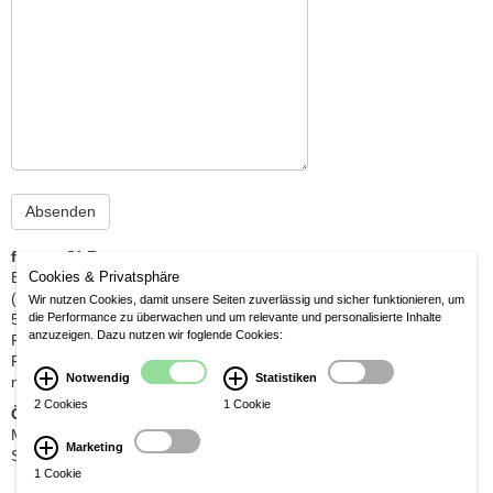
fornus GbR
Berrenrather Str. 210 a
Cookies & Privatsphäre
(gegenüber Nikolauskirche)
Wir nutzen Cookies, damit unsere Seiten zuverlässig und sicher funktionieren, um
50937 Köln
die Performance zu überwachen und um relevante und personalisierte Inhalte
anzuzeigen. Dazu nutzen wir foglende Cookies:
Fon: 02 21 / 430 67 6 - 1
Fax: 02 21 / 430 67 6 - 2
Notwendig
Statistiken
michael@fornfeist.com
2 Cookies
1 Cookie
Öffnungszeiten
Mo-Fr 10:00-13:00 / 14:30-18:30 Uhr
Marketing
Sa 10:00-14:00 Uhr
1 Cookie
© fornus GbR - Licht, Wohnen
Impressum /