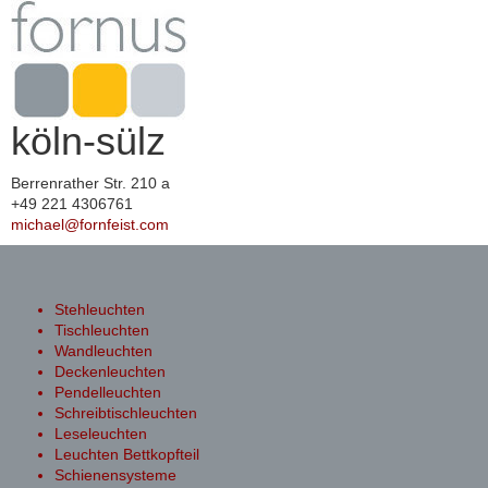
köln-sülz
Berrenrather Str. 210 a
+49 221 4306761
michael@fornfeist.com
Toggle
navigation
Stehleuchten
Tischleuchten
Wandleuchten
Deckenleuchten
Pendelleuchten
Schreibtischleuchten
Leseleuchten
Leuchten Bettkopfteil
Schienensysteme