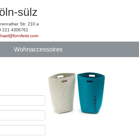
öln-sülz
renrather Str. 210 a
9 221 4306761
chael@fornfeist.com
Wohnaccessoires