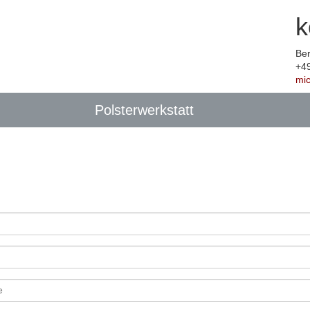
k
Ber
+4
mi
Polsterwerkstatt