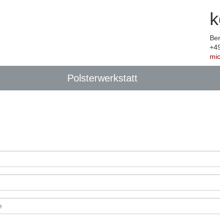
k
Ber
+4
mi
Polsterwerkstatt