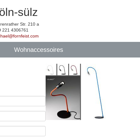
öln-sülz
renrather Str. 210 a
9 221 4306761
chael@fornfeist.com
Wohnaccessoires