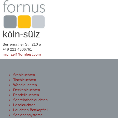
köln-sülz
Berrenrather Str. 210 a
+49 221 4306761
michael@fornfeist.com
Toggle
navigation
Stehleuchten
Tischleuchten
Wandleuchten
Deckenleuchten
Pendelleuchten
Schreibtischleuchten
Leseleuchten
Leuchten Bettkopfteil
Schienensysteme