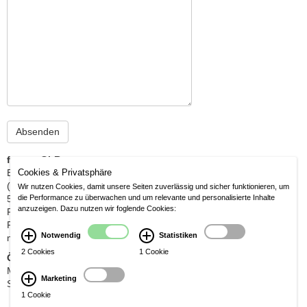
fornus GbR
Berrenrather Str. 210 a
Cookies & Privatsphäre
(gegenüber Nikolauskirche)
Wir nutzen Cookies, damit unsere Seiten zuverlässig und sicher funktionieren, um
50937 Köln
die Performance zu überwachen und um relevante und personalisierte Inhalte
anzuzeigen. Dazu nutzen wir foglende Cookies:
Fon: 02 21 / 430 67 6 - 1
Fax: 02 21 / 430 67 6 - 2
Notwendig
Statistiken
michael@fornfeist.com
2 Cookies
1 Cookie
Öffnungszeiten
Mo-Fr 10:00-13:00 / 14:30-18:30 Uhr
Marketing
Sa 10:00-14:00 Uhr
1 Cookie
© fornus GbR - Licht, Wohnen
Impressum /