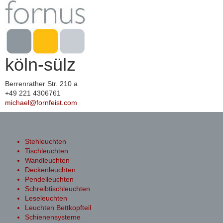
köln-sülz
Berrenrather Str. 210 a
+49 221 4306761
michael@fornfeist.com
Toggle
navigation
Stehleuchten
Tischleuchten
Wandleuchten
Deckenleuchten
Pendelleuchten
Schreibtischleuchten
Leseleuchten
Leuchten Bettkopfteil
Schienensysteme