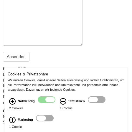
fornus GbR
Berrenrather Str. 210 a
Cookies & Privatsphäre
(gegenüber Nikolauskirche)
Wir nutzen Cookies, damit unsere Seiten zuverlässig und sicher funktionieren, um
50937 Köln
die Performance zu überwachen und um relevante und personalisierte Inhalte
anzuzeigen. Dazu nutzen wir foglende Cookies:
Fon: 02 21 / 430 67 6 - 1
Fax: 02 21 / 430 67 6 - 2
Notwendig
Statistiken
michael@fornfeist.com
2 Cookies
1 Cookie
Öffnungszeiten
Mo-Fr 10:00-13:00 / 14:30-18:30 Uhr
Marketing
Sa 10:00-14:00 Uhr
1 Cookie
© fornus GbR - Licht, Wohnen
Impressum /