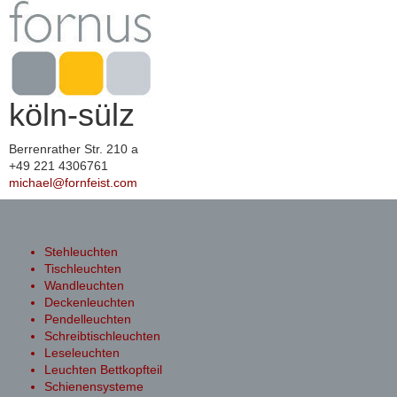
köln-sülz
Berrenrather Str. 210 a
+49 221 4306761
michael@fornfeist.com
Toggle
navigation
Stehleuchten
Tischleuchten
Wandleuchten
Deckenleuchten
Pendelleuchten
Schreibtischleuchten
Leseleuchten
Leuchten Bettkopfteil
Schienensysteme