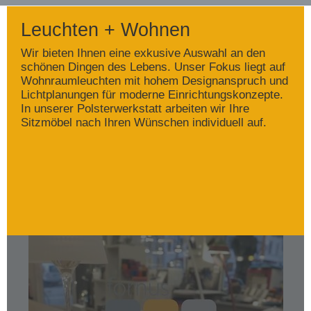
Leuchten + Wohnen
Wir bieten Ihnen eine exkusive Auswahl an den
schönen Dingen des Lebens. Unser Fokus liegt auf
Wohnraumleuchten mit hohem Designanspruch und
Lichtplanungen für moderne Einrichtungskonzepte.
In unserer Polsterwerkstatt arbeiten wir Ihre
Sitzmöbel nach Ihren Wünschen individuell auf.